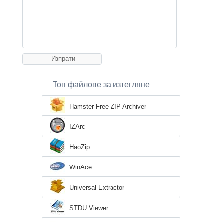
Топ файлове за изтегляне
Hamster Free ZIP Archiver
IZArc
HaoZip
WinAce
Universal Extractor
STDU Viewer