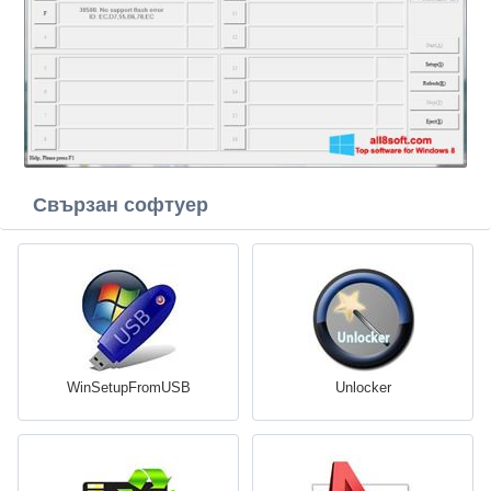
Свързан софтуер
WinSetupFromUSB
Unlocker