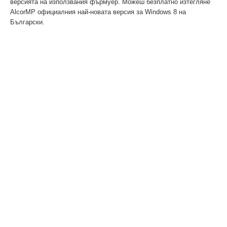
версията на използвания фърмуер. Можеш безплатно изтегляне
AlcorMP официалния най-новата версия за Windows 8 на
Български.