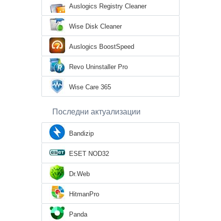
Auslogics Registry Cleaner
Wise Disk Cleaner
Auslogics BoostSpeed
Revo Uninstaller Pro
Wise Care 365
Последни актуализации
Bandizip
ESET NOD32
Dr.Web
HitmanPro
Panda