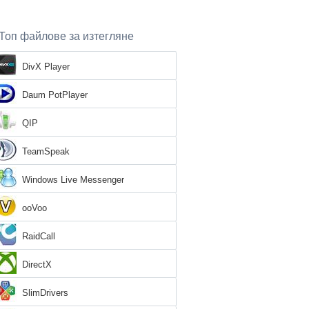
Топ файлове за изтегляне
DivX Player
Daum PotPlayer
QIP
TeamSpeak
Windows Live Messenger
ooVoo
RaidCall
DirectX
SlimDrivers