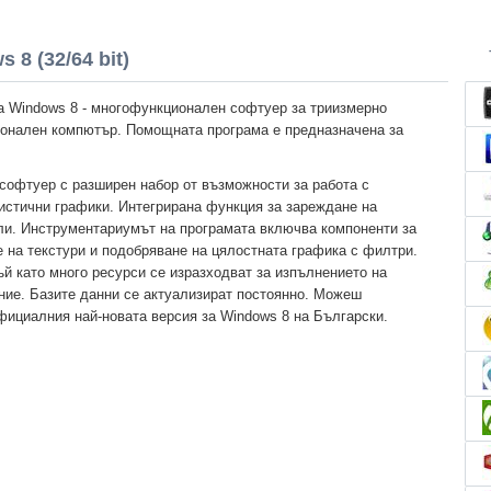
 8 (32/64 bit)
а Windows 8 - многофункционален софтуер за триизмерно
онален компютър. Помощната програма е предназначена за
софтуер с разширен набор от възможности за работа с
истични графики. Интегрирана функция за зареждане на
и. Инструментариумът на програмата включва компоненти за
 на текстури и подобряване на цялостната графика с филтри.
й като много ресурси се изразходват за изпълнението на
ие. Базите данни се актуализират постоянно. Можеш
фициалния най-новата версия за Windows 8 на Български.