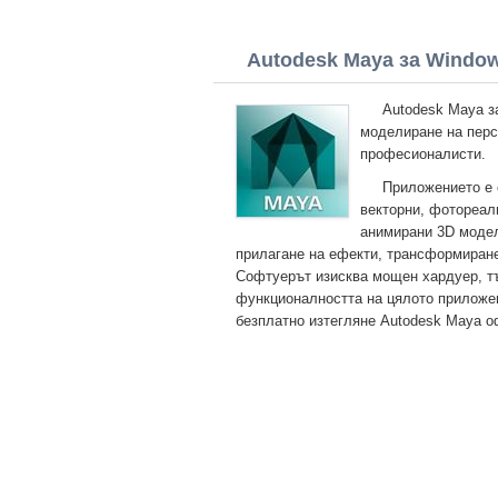
Autodesk Maya за Windows
Autodesk Maya з
моделиране на перс
професионалисти.
Приложението е 
векторни, фотореал
анимирани 3D модел
прилагане на ефекти, трансформиране
Софтуерът изисква мощен хардуер, тъ
функционалността на цялото приложен
безплатно изтегляне Autodesk Maya о