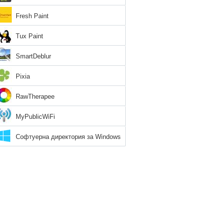
Fresh Paint
Tux Paint
SmartDeblur
Pixia
RawTherapee
MyPublicWiFi
Софтуерна директория за Windows
8