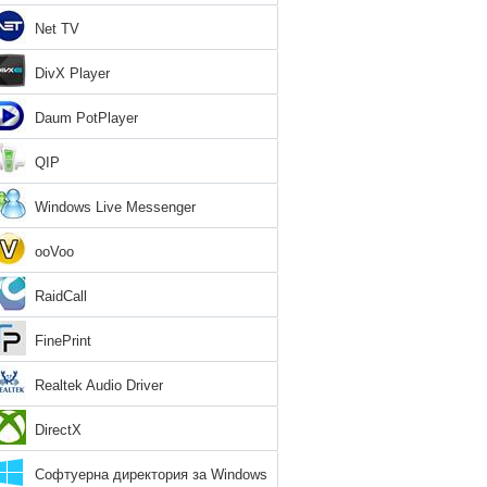
Net TV
DivX Player
Daum PotPlayer
QIP
Windows Live Messenger
ooVoo
RaidCall
FinePrint
Realtek Audio Driver
DirectX
Софтуерна директория за Windows