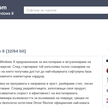
8 (32/64 bit)
а Windows 8 предназначени за инсталиране и актуализиране на
 версии. След стартиране той изпълнява пълно сканиране на
е на което получава достъп до най-обширната софтуерна база
повечето компютърни хардуер.
вка на програмата е направена в прост, разбираем стил, лесен
олзване. Според разработчиците, използващи своя продукт,
сималната скорост и ефективност на инсталираната
иминира възможността за възникване на повреди, грешки по
 безплатно изтегляне Driver Reviver официалния най-новата