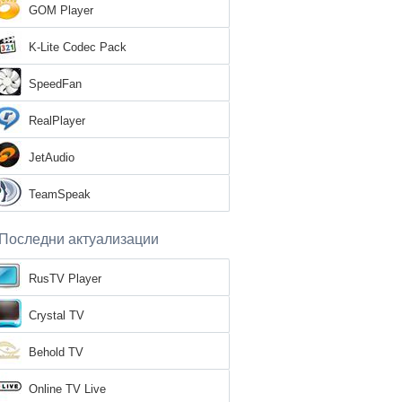
GOM Player
K-Lite Codec Pack
SpeedFan
RealPlayer
JetAudio
TeamSpeak
Последни актуализации
RusTV Player
Crystal TV
Behold TV
Online TV Live