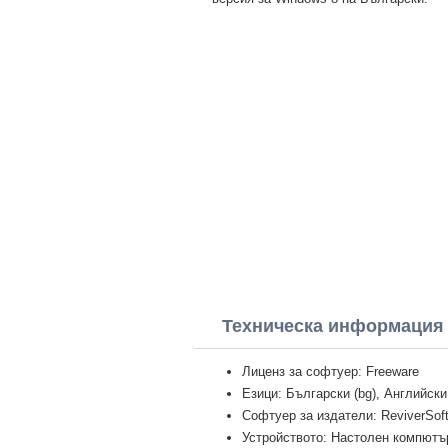
Техническа информация D
Лиценз за софтуер: Freeware
Езици: Български (bg), Английски
Софтуер за издатели: ReviverSof
Устройството: Настолен компютър 