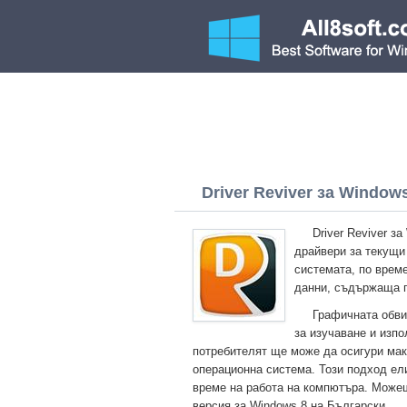
Driver Reviver за Windows 
Driver Reviver з
драйвери за текущи
системата, по врем
данни, съдържаща 
Графичната обви
за изучаване и изп
потребителят ще може да осигури мак
операционна система. Този подход ел
време на работа на компютъра. Можеш
версия за Windows 8 на Български.