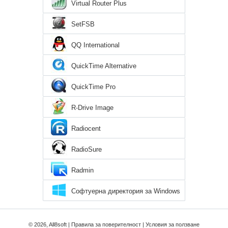
Virtual Router Plus
SetFSB
QQ International
QuickTime Alternative
QuickTime Pro
R-Drive Image
Radiocent
RadioSure
Radmin
Софтуерна директория за Windows
8
© 2026, All8soft |
Правила за поверителност
|
Условия за ползване