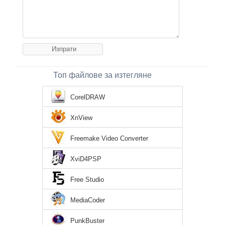
Топ файлове за изтегляне
CorelDRAW
XnView
Freemake Video Converter
XviD4PSP
Free Studio
MediaCoder
PunkBuster