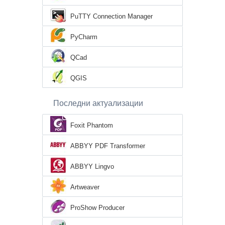
PuTTY Connection Manager
PyCharm
QCad
QGIS
Последни актуализации
Foxit Phantom
ABBYY PDF Transformer
ABBYY Lingvo
Artweaver
ProShow Producer