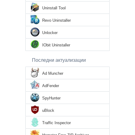
Uninstall Tool
Revo Uninstaller
Unlocker
IObit Uninstaller
Последни актуализации
Ad Muncher
AdFender
SpyHunter
uBlock
Traffic Inspector