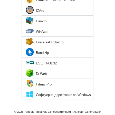
Hamster Free ZIP Archiver
IZArc
HaoZip
WinAce
Universal Extractor
Bandizip
ESET NOD32
Dr.Web
HitmanPro
Софтуерна директория за Windows
8
© 2026, All8soft |
Правила за поверителност
|
Условия за ползване