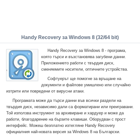
Handy Recovery за Windows 8 (32/64 bit)
Handy Recovery за Windows 8 - програма,
която търси и възстановява загубени данни.
Приложението работи с твърдия диск,
сменяемите носители, оптичните устройства.
Софтуерът ще помогне за връщане на
документи и файлове умишлено или случайно
изтрити или повредени от вирусни атаки.
Програмата може да търси данни във всички раздели на
твърдия диск, независимо дали са форматирани или преигравани.
Той използва инструмент за архивиране и хардуер и може да
работи, благодарение на бързите клавиши. Оборудван с прост
интерфейс. Можеш безплатно изтегляне Handy Recovery
официалния най-новата версия за Windows 8 на Български.