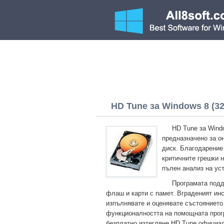
HD Tune за Windows 8 (32/
HD Tune за Wind
предназначено за он
диск. Благодарение
критичните грешки 
пълен анализ на ус
Програмата подд
флаш и карти с памет. Вграденият ин
изпълнявате и оценявате състоянието
функционалността на помощната прог
безплатно изтегляне HD Tune официал