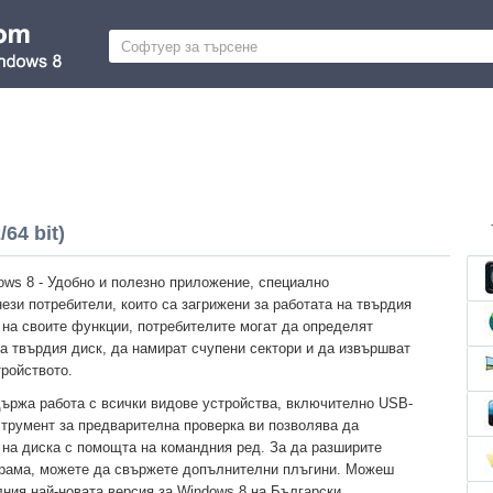
64 bit)
ows 8 - Удобно и полезно приложение, специално
ези потребители, които са загрижени за работата на твърдия
 на своите функции, потребителите могат да определят
на твърдия диск, да намират счупени сектори и да извършват
тройството.
ържа работа с всички видове устройства, включително USB-
струмент за предварителна проверка ви позволява да
 на диска с помощта на командния ред. За да разширите
рама, можете да свържете допълнителни плъгини. Можеш
ния най-новата версия за Windows 8 на Български.