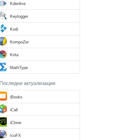
Kdenlive
Keylogger
Kodi
KompoZer
Krita
MathType
Последни актуализации
iBooks
iCall
iClone
IcoFX