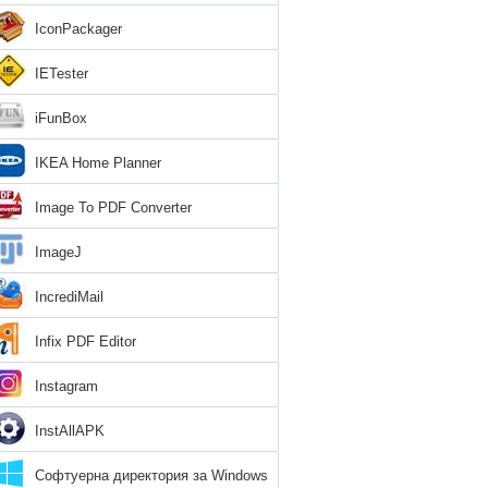
IconPackager
IETester
iFunBox
IKEA Home Planner
Image To PDF Converter
ImageJ
IncrediMail
Infix PDF Editor
Instagram
InstAllAPK
Софтуерна директория за Windows