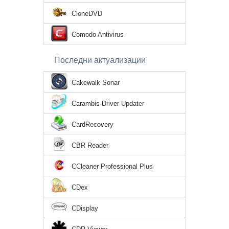
CloneDVD
Comodo Antivirus
Последни актуализации
Cakewalk Sonar
Carambis Driver Updater
CardRecovery
CBR Reader
CCleaner Professional Plus
CDex
CDisplay