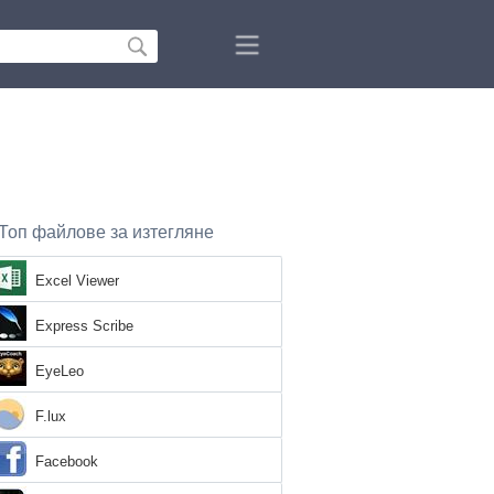
Топ файлове за изтегляне
Excel Viewer
Express Scribe
EyeLeo
F.lux
Facebook