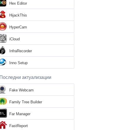
Hex Editor
HijackThis
HyperCam
iCloud
InfraRecorder
Inno Setup
Последни актуализации
Fake Webcam
Family Tree Builder
Far Manager
FastReport