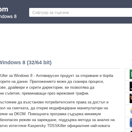
indows 8 (32/64 bit)
ller за Windows 8 - Антивирусен продукт за откриване и борба
кторите на данни. Приложението може да сканира процеси,
ве, драйвери и скрити директории, ви позволява да
ни събития, преминаващи през мрежовия трафик.
състояние да възстанови потребителските права за достъп и
трол на сметката, да открие модифицирани манипулатори на
лавяне на DKOM. Помощната програма съдържа минимум
 безопасен режим на зареждане, поддържа метода за анализ на
тно изтегляне Kaspersky TDSSKiller официалния най-новата