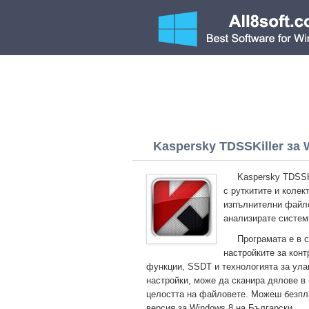
Kaspersky TDSSKiller за W
Kaspersky TDSSKi
с руткитите и коле
изпълнителни файло
анализирате систем
Програмата е в 
настройките за кон
функции, SSDT и технологията за у
настройки, може да сканира дялове в
целостта на файловете. Можеш безпла
версия за Windows 8 на Български.