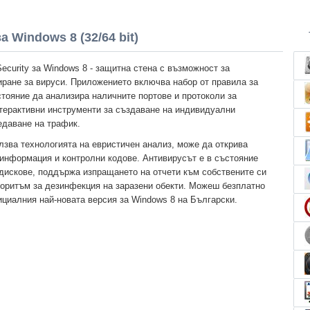
за Windows 8 (32/64 bit)
Security за Windows 8 - защитна стена с възможност за
иране за вируси. Приложението включва набор от правила за
стояние да анализира наличните портове и протоколи за
нтерактивни инструменти за създаване на индивидуални
едаване на трафик.
лзва технологията на евристичен анализ, може да открива
информация и контролни кодове. Антивирусът е в състояние
дискове, поддържа изпращането на отчети към собствените си
горитъм за дезинфекция на заразени обекти. Можеш безплатно
фициалния най-новата версия за Windows 8 на Български.