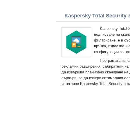
Kaspersky Total Security 
Kaspersky Total 
подписване на скан
филтриране, е в съ
връзка, използва и
конфигурации за пр
Програмата изпо
рекламни разширения, събиратели на 
да извършва планирано сканиране на 
сървъри, за да избере оптималния ал
изтегляне Kaspersky Total Security о