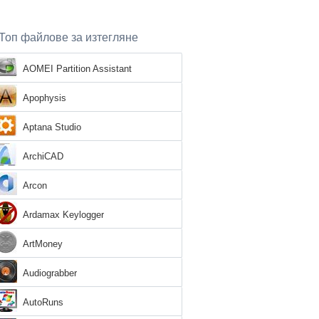
Топ файлове за изтегляне
AOMEI Partition Assistant
Apophysis
Aptana Studio
ArchiCAD
Arcon
Ardamax Keylogger
ArtMoney
Audiograbber
AutoRuns