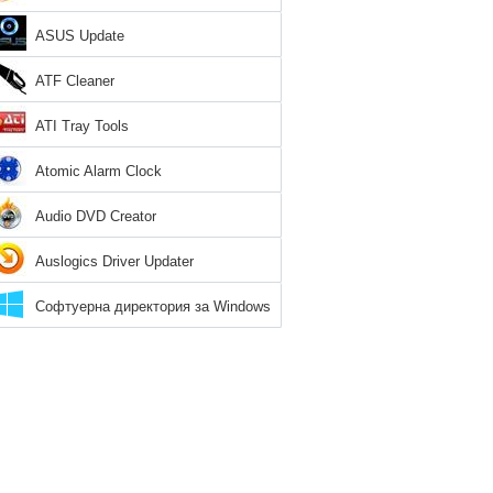
ASUS Update
ATF Cleaner
ATI Tray Tools
Atomic Alarm Clock
Audio DVD Creator
Auslogics Driver Updater
Софтуерна директория за Windows
8