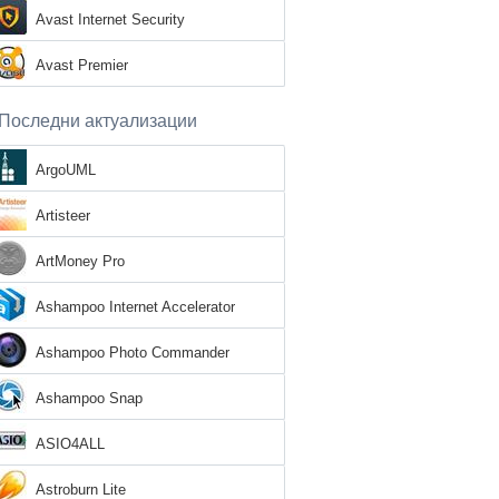
Avast Internet Security
Avast Premier
Последни актуализации
ArgoUML
Artisteer
ArtMoney Pro
Ashampoo Internet Accelerator
Ashampoo Photo Commander
Ashampoo Snap
ASIO4ALL
Astroburn Lite