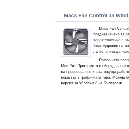
Macs Fan Control за Windo
Macs Fan Contro
предназначено за р
характеристика е в
Благодарение на то
лаптопа или да нам
Помощната прогр
Mac Pro. Програмата е оборудвана с в
на процесора и тяхната текуща работ
показват в графичната тава. Можеш б
версия за Windows 8 на Български.