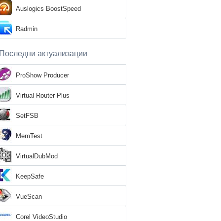
Auslogics BoostSpeed
Radmin
Последни актуализации
ProShow Producer
Virtual Router Plus
SetFSB
MemTest
VirtualDubMod
KeepSafe
VueScan
Corel VideoStudio