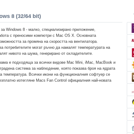
ws 8 (32/64 bit)
l за Windows 8 - малко, специализирано приложение,
абота с преносими компютри с Mac OS X. Основната
ъзможността за промяна на скоростта на вентилатора.
ва потребителите могат ръчно да намалят температурата на
алят нивото на шума, генерирано от охладителите.
ама е подходяща за всички видове Mac Mini, iMac, MacBook и
градена система за наблюдение, която показва броя на ядрата
на температура. Всички икони на функционалния софтуер се
езплатно изтегляне Macs Fan Control официалния най-новата