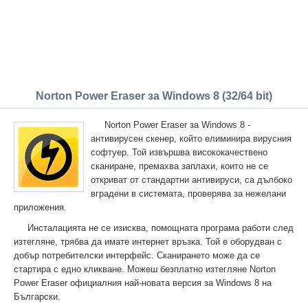
Norton Power Eraser за Windows 8 (32/64 bit)
Norton Power Eraser за Windows 8 -
антивирусен скенер, който елиминира вирусния
софтуер. Той извършва висококачествено
сканиране, премахва заплахи, които не се
откриват от стандартни антивируси, са дълбоко
вградени в системата, проверява за нежелани
приложения.
Инсталацията не се изисква, помощната програма работи след
изтегляне, трябва да имате интернет връзка. Той е оборудван с
добър потребителски интерфейс. Сканирането може да се
стартира с едно кликване. Можеш безплатно изтегляне Norton
Power Eraser официалния най-новата версия за Windows 8 на
Български.