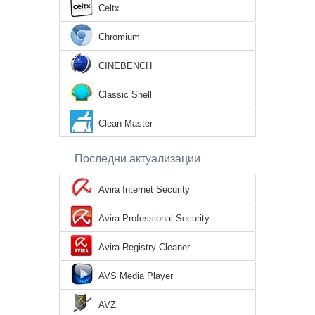
Celtx
Chromium
CINEBENCH
Classic Shell
Clean Master
Последни актуализации
Avira Internet Security
Avira Professional Security
Avira Registry Cleaner
AVS Media Player
AVZ