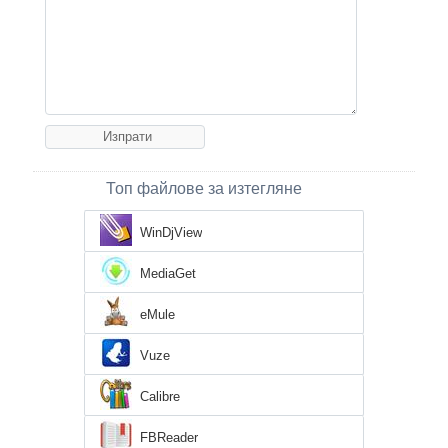
Топ файлове за изтегляне
WinDjView
MediaGet
eMule
Vuze
Calibre
FBReader