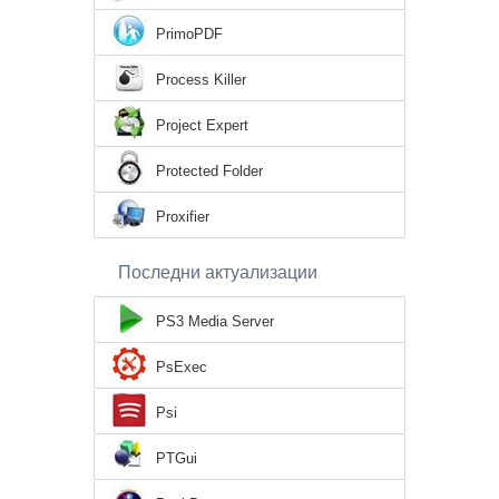
PrimoPDF
Process Killer
Project Expert
Protected Folder
Proxifier
Последни актуализации
PS3 Media Server
PsExec
Psi
PTGui