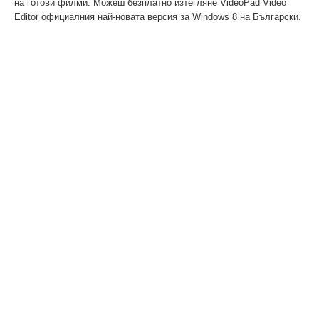
на готови филми. Можеш безплатно изтегляне VideoPad Video
Editor официалния най-новата версия за Windows 8 на Български.