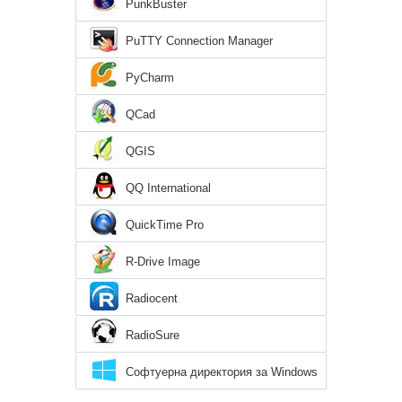
PunkBuster
PuTTY Connection Manager
PyCharm
QCad
QGIS
QQ International
QuickTime Pro
R-Drive Image
Radiocent
RadioSure
Софтуерна директория за Windows
8