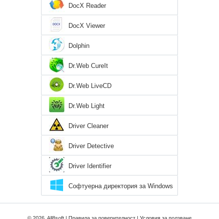
DocX Reader
DocX Viewer
Dolphin
Dr.Web CureIt
Dr.Web LiveCD
Dr.Web Light
Driver Cleaner
Driver Detective
Driver Identifier
Софтуерна директория за Windows
8
© 2026, All8soft |
Правила за поверителност
|
Условия за ползване