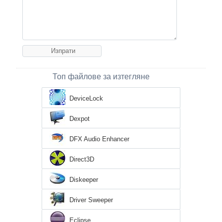
Топ файлове за изтегляне
DeviceLock
Dexpot
DFX Audio Enhancer
Direct3D
Diskeeper
Driver Sweeper
Eclipse