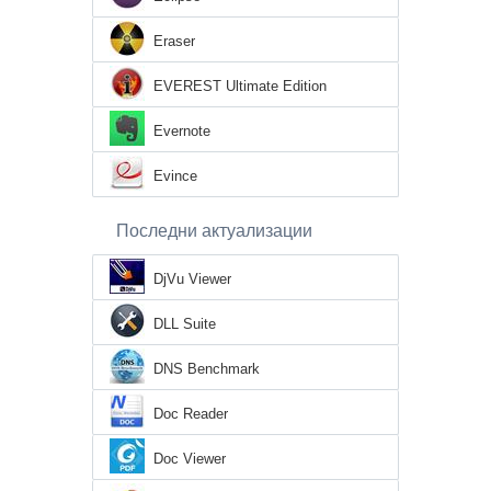
Eraser
EVEREST Ultimate Edition
Evernote
Evince
Последни актуализации
DjVu Viewer
DLL Suite
DNS Benchmark
Doc Reader
Doc Viewer