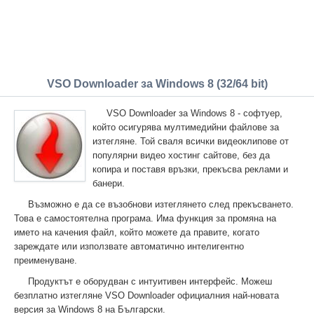
VSO Downloader за Windows 8 (32/64 bit)
VSO Downloader за Windows 8 - софтуер,
който осигурява мултимедийни файлове за
изтегляне. Той сваля всички видеоклипове от
популярни видео хостинг сайтове, без да
копира и поставя връзки, прекъсва реклами и
банери.
Възможно е да се възобнови изтеглянето след прекъсването.
Това е самостоятелна програма. Има функция за промяна на
името на качения файл, който можете да правите, когато
зареждате или използвате автоматично интелигентно
преименуване.
Продуктът е оборудван с интуитивен интерфейс. Можеш
безплатно изтегляне VSO Downloader официалния най-новата
версия за Windows 8 на Български.