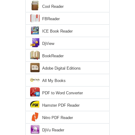
Cool Reader
FBReader
ICE Book Reader
DjView
BookReader
Adobe Digital Editions
All My Books
PDF to Word Converter
Hamster PDF Reader
Nitro PDF Reader
DjVu Reader