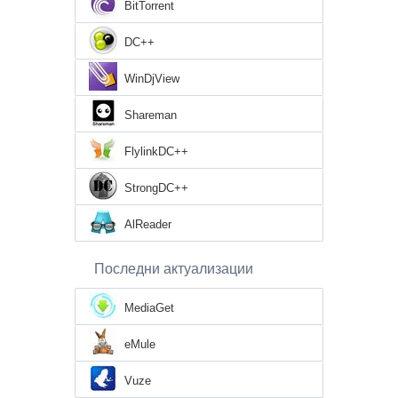
BitTorrent
DC++
WinDjView
Shareman
FlylinkDC++
StrongDC++
AlReader
Последни актуализации
MediaGet
eMule
Vuze