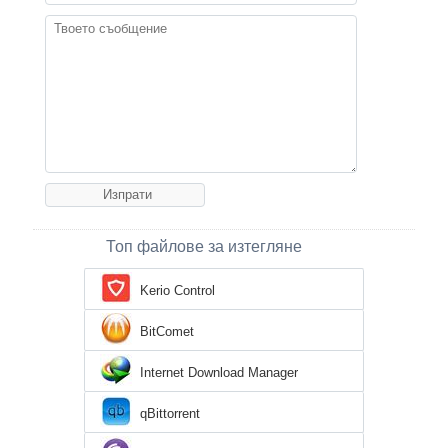
Топ файлове за изтегляне
Kerio Control
BitComet
Internet Download Manager
qBittorrent