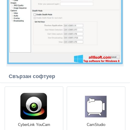
Свързан софтуер
CyberLink YouCam
CamStudio