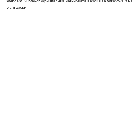
Webcam Surveyor официалния най-новата версия за Windows 8 на
Български.