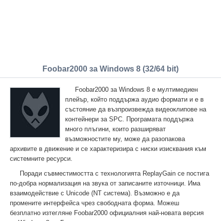
Foobar2000 за Windows 8 (32/64 bit)
Foobar2000 за Windows 8 е мултимедиен
плейър, който поддържа аудио формати и е в
състояние да възпроизвежда видеоклипове на
контейнери за SPC. Програмата поддържа
много плъгини, които разширяват
възможностите му, може да разопакова
архивите в движение и се характеризира с ниски изисквания към
системните ресурси.
Поради съвместимостта с технологията ReplayGain се постига
по-добра нормализация на звука от записаните източници. Има
взаимодействие с Unicode (NT система). Възможно е да
промените интерфейса чрез свободната форма. Можеш
безплатно изтегляне Foobar2000 официалния най-новата версия