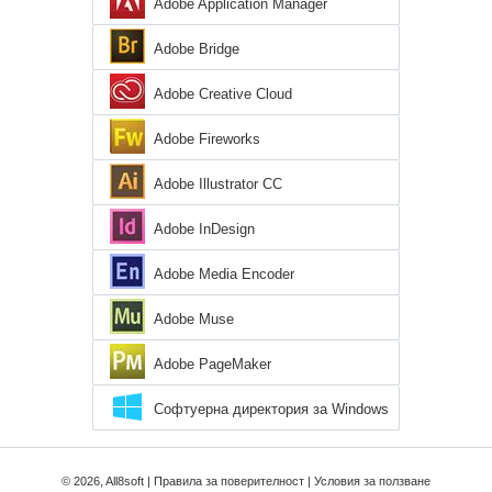
Adobe Application Manager
Adobe Bridge
Adobe Creative Cloud
Adobe Fireworks
Adobe Illustrator CC
Adobe InDesign
Adobe Media Encoder
Adobe Muse
Adobe PageMaker
Софтуерна директория за Windows
8
© 2026, All8soft |
Правила за поверителност
|
Условия за ползване