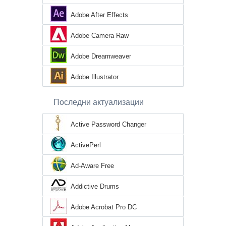
Adobe After Effects
Adobe Camera Raw
Adobe Dreamweaver
Adobe Illustrator
Последни актуализации
Active Password Changer
ActivePerl
Ad-Aware Free
Addictive Drums
Adobe Acrobat Pro DC