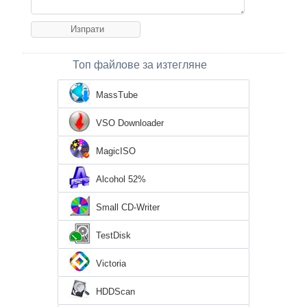
Топ файлове за изтегляне
MassTube
VSO Downloader
MagicISO
Alcohol 52%
Small CD-Writer
TestDisk
Victoria
HDDScan