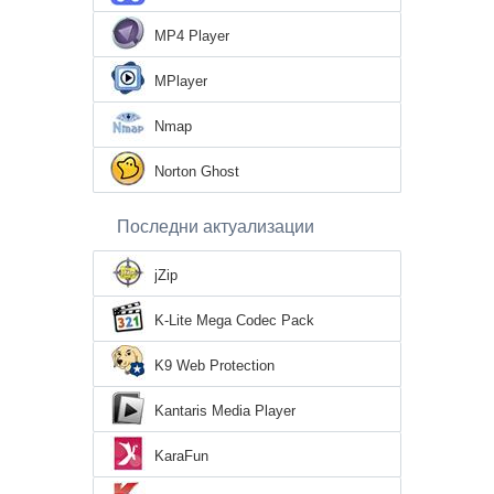
MP4 Player
MPlayer
Nmap
Norton Ghost
Последни актуализации
jZip
K-Lite Mega Codec Pack
K9 Web Protection
Kantaris Media Player
KaraFun