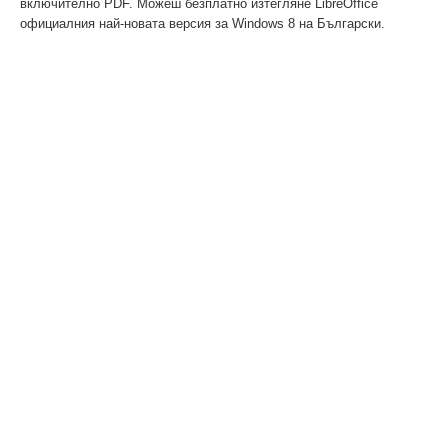
включително PDF. Можеш безплатно изтегляне LibreOffice
официалния най-новата версия за Windows 8 на Български.