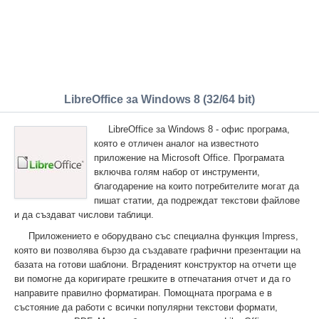
LibreOffice за Windows 8 (32/64 bit)
LibreOffice за Windows 8 - офис програма,
която е отличен аналог на известното
приложение на Microsoft Office. Програмата
включва голям набор от инструменти,
благодарение на които потребителите могат да
пишат статии, да подреждат текстови файлове
и да създават числови таблици.
Приложението е оборудвано със специална функция Impress,
която ви позволява бързо да създавате графични презентации на
базата на готови шаблони. Вграденият конструктор на отчети ще
ви помогне да коригирате грешките в отпечатания отчет и да го
направите правилно форматиран. Помощната програма е в
състояние да работи с всички популярни текстови формати,