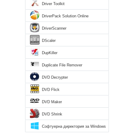
Driver Toolkit
DriverPack Solution Online
DriverScanner
DScaler
DupKiller
Duplicate File Remover
DVD Decrypter
DVD Flick
DVD Maker
DVD Shrink
Софтуерна директория за Windows
8