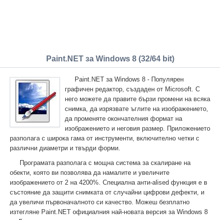
Paint.NET за Windows 8 (32/64 bit)
Paint.NET за Windows 8 - Популярен
графичен редактор, създаден от Microsoft. С
него можете да правите бързи промени на всяка
снимка, да изрязвате ъглите на изображението,
да променяте окончателния формат на
изображението и неговия размер. Приложението
разполага с широка гама от инструменти, включително четки с
различни диаметри и твърди форми.
Програмата разполага с мощна система за скалиране на
обекти, която ви позволява да намалите и увеличите
изображението от 2 на 4200%. Специална анти-alised функция е в
състояние да защити снимката от случайни цифрови дефекти, и
да увеличи първоначалното си качество. Можеш безплатно
изтегляне Paint.NET официалния най-новата версия за Windows 8