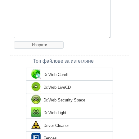
Топ файлове за изтегляне
Dr.Web CureIt
Dr.Web LiveCD
Dr.Web Security Space
Dr.Web Light
Driver Cleaner
Fences