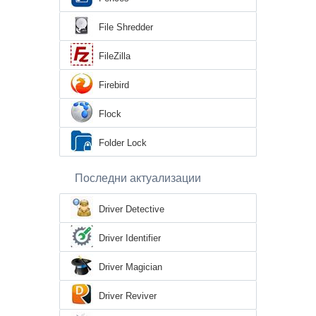
File Shredder
FileZilla
Firebird
Flock
Folder Lock
Последни актуализации
Driver Detective
Driver Identifier
Driver Magician
Driver Reviver