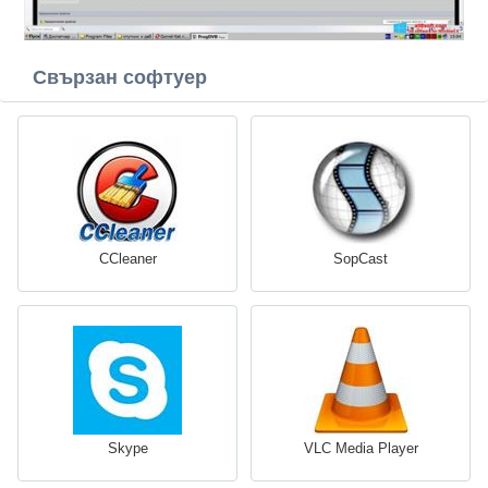
Свързан софтуер
CCleaner
SopCast
Skype
VLC Media Player