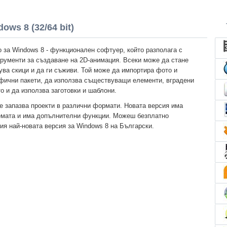
ows 8 (32/64 bit)
o за Windows 8 - функционален софтуер, който разполага с
трументи за създаване на 2D-анимация. Всеки може да стане
ува скици и да ги съживи. Той може да импортира фото и
фични пакети, да използва съществуващи елементи, вградени
то и да използва заготовки и шаблони.
 запазва проекти в различни формати. Новата версия има
темата и има допълнителни функции. Можеш безплатно
ия най-новата версия за Windows 8 на Български.