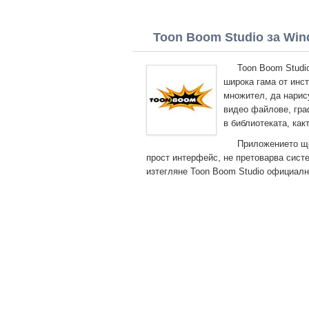
Toon Boom Studio за Wind
Toon Boom Studi
широка гама от инс
множител, да нарис
видео файлове, гра
в библиотеката, как
Приложението ще
прост интерфейс, не претоварва сис
изтегляне Toon Boom Studio официалн