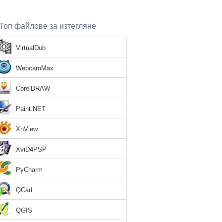
Топ файлове за изтегляне
VirtualDub
WebcamMax
CorelDRAW
Paint.NET
XnView
XviD4PSP
PyCharm
QCad
QGIS