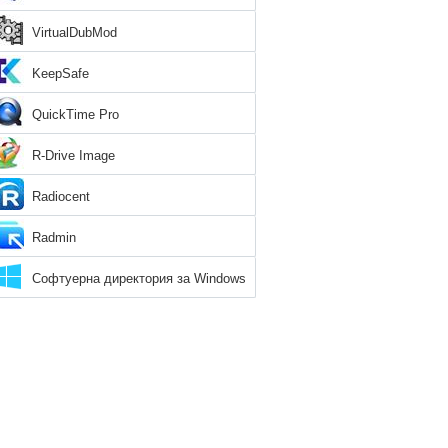
VirtualDubMod
KeepSafe
QuickTime Pro
R-Drive Image
Radiocent
Radmin
Софтуерна директория за Windows
8